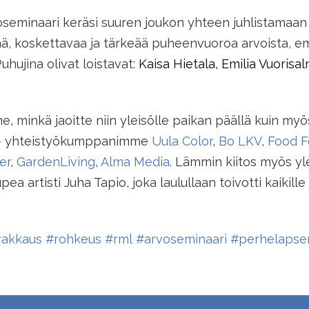
oseminaari keräsi suuren joukon yhteen juhlistamaan
ää, koskettavaa ja tärkeää puheenvuoroa arvoista, e
hujina olivat loistavat:
Kaisa Hietala, Emilia Vuorisa
nne, minkä jaoitte niin yleisölle paikan päällä kuin myö
tys- yhteistyökumppanimme
Uula Color
,
Bo LKV
,
Food F
er
,
GardenLiving
,
Alma Media
. Lämmin kiitos myös y
ea artisti Juha Tapio, joka laulullaan toivotti kaikill
rakkaus
#rohkeus
#rml
#arvoseminaari
#perhelapsen