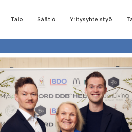
Talo
Säätiö
Yritysyhteistyö
T