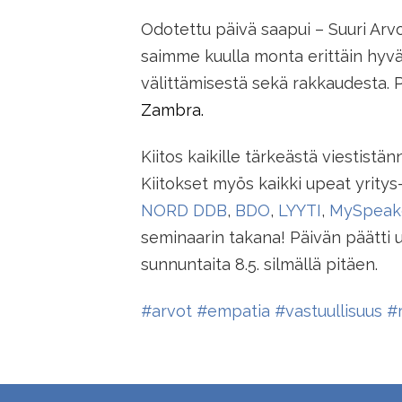
Odotettu päivä saapui – Suuri Arv
saimme kuulla monta erittäin hyv
välittämisestä sekä rakkaudesta. Pu
Zambra.
Kiitos kaikille tärkeästä viestistä
Kiitokset myös kaikki upeat yri
NORD DDB
,
BDO
,
LYYTI
,
MySpeak
seminaarin takana! Päivän päätti up
sunnuntaita 8.5. silmällä pitäen.
#arvot
#empatia
#vastuullisuus
#