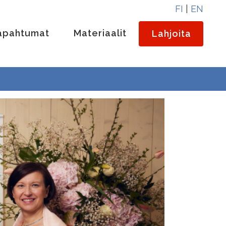
FI
|
EN
apahtumat
Materiaalit
Lahjoita