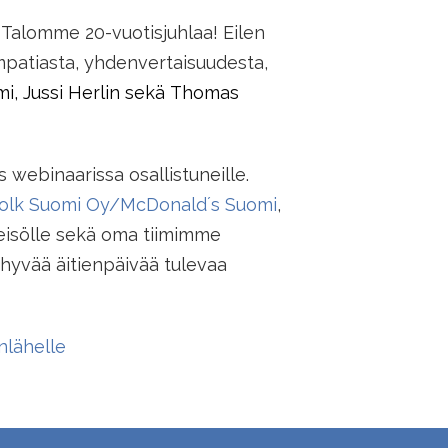
 Talomme 20-vuotisjuhlaa! Eilen
mpatiasta, yhdenvertaisuudesta,
lmi, Jussi Herlin sekä Thomas
s webinaarissa osallistuneille.
olk Suomi Oy/McDonald´s Suomi
,
leisölle sekä oma tiimimme
e hyvää äitienpäivää tulevaa
lähelle