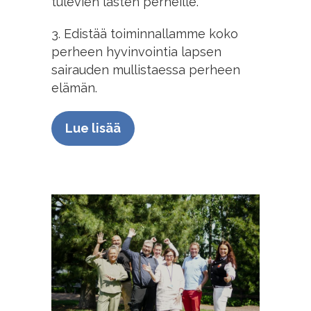
tulevien lasten perheille.
3. Edistää toiminnallamme koko
perheen hyvinvointia lapsen
sairauden mullistaessa perheen
elämän.
Lue lisää