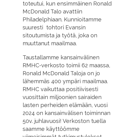
toteutui, kun ensimmäinen Ronald
McDonald Talo avattiin
Philadelphiaan. Kunnioitamme
suuresti tohtori Evansin
sitoutumista ja työtä, joka on
muuttanut maailmaa.
Taustallamme kansainvälinen
RMHC-verkosto toimii 62 maassa,
Ronald McDonald Taloja on jo
lähemmäs 400 ympäri maailmaa.
RMHC vaikuttaa positiivisesti
vuosittain miljoonien sairaiden
lasten perheiden elämään, vuosi
2024 on kansainvälisen toiminnan
50v. juhlavuosi! Verkoston tuella
saamme käyttöömme
viimeisimmät tutkimustulokset,