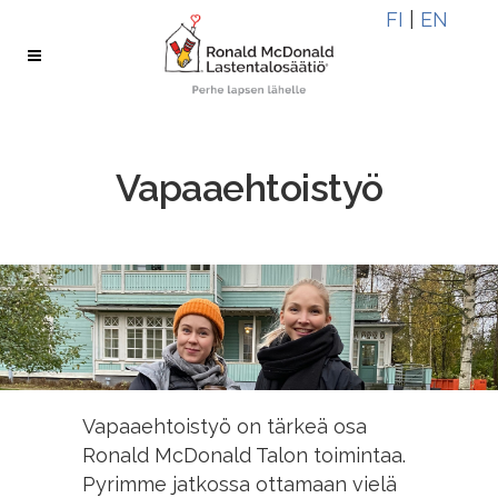
Skip
Skip
FI
|
EN
to
to
Content
navigation
Vapaaehtoistyö
Vapaaehtoistyö on tärkeä osa
Ronald McDonald Talon toimintaa.
Pyrimme jatkossa ottamaan vielä