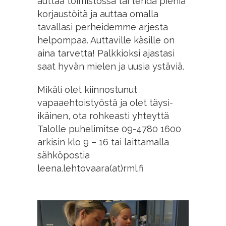
auttaa toimistossa tai tehdä pieniä
korjaustöitä ja auttaa omalla
tavallasi perheidemme arjesta
helpompaa. Auttaville käsille on
aina tarvetta! Palkkioksi ajastasi
saat hyvän mielen ja uusia ystäviä.
Mikäli olet kiinnostunut
vapaaehtoistyöstä ja olet täysi-
ikäinen, ota rohkeasti yhteyttä
Talolle puhelimitse 09-4780 1600
arkisin klo 9 – 16 tai laittamalla
sähköpostia
leena.lehtovaara(at)rml.fi