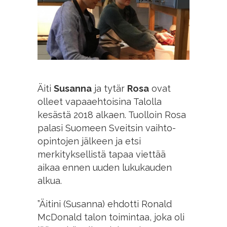
Äiti
Susanna
ja tytär
Rosa
ovat
olleet vapaaehtoisina Talolla
kesästä 2018 alkaen. Tuolloin Rosa
palasi Suomeen Sveitsin vaihto-
opintojen jälkeen ja etsi
merkityksellistä tapaa viettää
aikaa ennen uuden lukukauden
alkua.
”Äitini (Susanna) ehdotti Ronald
McDonald talon toimintaa, joka oli