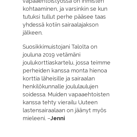
vapaaehtoistyössä on ihmisten
kohtaaminen, ja varsinkin se kun
tutuksi tullut perhe pääsee taas
yhdessä kotiin sairaalajakson
jälkeen.
Suosikkimuistojani Talolta on
jouluna 2019 vetämäni
joulukorttiaskartelu, jossa teimme
perheiden kanssa monta hienoa
korttia läheisille ja sairaalan
henkilökunnalle joululaulujen
soidessa. Muiden vapaaehtoisten
kanssa tehty vierailu Uuteen
lastensairaalaan on jäänyt myös
mieleeni. –
Jenni