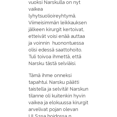
vuoksi Narskulla on nyt
vaikea
lyhytsuolioireyhtymä.
Viimeisimmän leikkauksen
jälkeen kirurgit kertoivat,
etteivät voisi enää auttaa
ja voinnin huonontuessa
olisi edessä saattohoito.
Tuli toivoa ihmettä, että
Narsku tästä selviäisi.
Tämä ihme onneksi
tapahtui. Narsku päätti
taistella ja selvitä! Narskun
tilanne oli kuitenkin hyvin
vaikea ja elokuussa kirurgit
arvelivat pojan olevan
ULS:ssa hoidossa n.