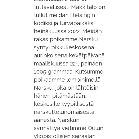
tuttavallisesti Mäkkitalo on
tullut meidän Helsingin
kodiksi ja turvapaikaksi
heinäkuussa 2022. Meidän
rakas poikamme Narsku
syntyi pikkukeskosena,
aurinkoisena kevätpäivänä
maaliskuussa 22-, painaen
1005 grammaa. Kutsumme
poikaamme lempinimellä
Narsku, joka on lähtöisin
hänen pitämästään,
keskosille tyypillisestä
narskuttelunomaisesta
äänestä. Narskun
synnyttyä vietimme Oulun
yliopistollisen sairaalan