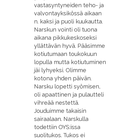
vastasyntyneiden teho- ja
valvontayksikössä aikaan
n. kaksi ja puoli kuukautta.
Narskun vointi oli tuona
aikana pikkukeskoseksi
yllättävän hyvä. Pääsimme
kotiutumaan toukokuun
lopulla mutta kotiutuminen
jäi lyhyeksi. Olimme
kotona yhden päivän.
Narsku lopetti syömisen,
oli apaattinen ja pulautteli
vihreää nestettä.
Jouduimme takaisin
sairaalaan. Narskulla
todettiin OYS:issa
suolitukos. Tukos ei