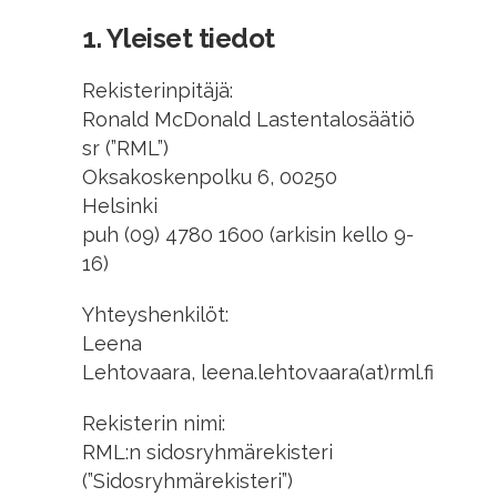
1. Yleiset tiedot
Rekisterinpitäjä:
Ronald McDonald Lastentalosäätiö
sr (”RML”)
Oksakoskenpolku 6, 00250
Helsinki
puh (09) 4780 1600 (arkisin kello 9-
16)
Yhteyshenkilöt:
Leena
Lehtovaara, leena.lehtovaara(at)rml.fi
Rekisterin nimi:
RML:n sidosryhmärekisteri
(”Sidosryhmärekisteri”)