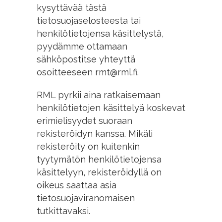
kysyttävää tästä
tietosuojaselosteesta tai
henkilötietojensa käsittelystä,
pyydämme ottamaan
sähköpostitse yhteyttä
osoitteeseen rmt@rml.fi.
RML pyrkii aina ratkaisemaan
henkilötietojen käsittelyä koskevat
erimielisyydet suoraan
rekisteröidyn kanssa. Mikäli
rekisteröity on kuitenkin
tyytymätön henkilötietojensa
käsittelyyn, rekisteröidyllä on
oikeus saattaa asia
tietosuojaviranomaisen
tutkittavaksi.