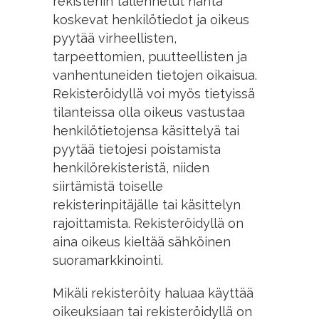
rekisteriin tallennetut häntä
koskevat henkilötiedot ja oikeus
pyytää virheellisten,
tarpeettomien, puutteellisten ja
vanhentuneiden tietojen oikaisua.
Rekisteröidyllä voi myös tietyissä
tilanteissa olla oikeus vastustaa
henkilötietojensa käsittelyä tai
pyytää tietojesi poistamista
henkilörekisteristä, niiden
siirtämistä toiselle
rekisterinpitäjälle tai käsittelyn
rajoittamista. Rekisteröidyllä on
aina oikeus kieltää sähköinen
suoramarkkinointi.
Mikäli rekisteröity haluaa käyttää
oikeuksiaan tai rekisteröidyllä on