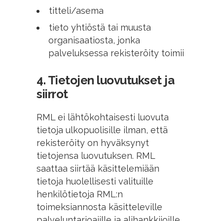
titteli/asema
tieto yhtiöstä tai muusta
organisaatiosta, jonka
palveluksessa rekisteröity toimii
4. Tietojen luovutukset ja
siirrot
RML ei lähtökohtaisesti luovuta
tietoja ulkopuolisille ilman, että
rekisteröity on hyväksynyt
tietojensa luovutuksen. RML
saattaa siirtää käsittelemiään
tietoja huolellisesti valituille
henkilötietoja RML:n
toimeksiannosta käsitteleville
palveluntarjoajille ja alihankkijoille