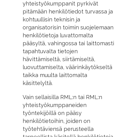
yhteistyökumppanit pyrkivät
pitämään henkilötiedot turvassa ja
kohtuullisin teknisin ja
organisatorisin toimin suojelemaan
henkilötietoja luvattomalta
pääsyltä, vahingossa tai laittomasti
tapahtuvalta tietojen
hävittämiseltä, siirtämiseltä,
luovuttamiselta, väärinkäytökseltä
taikka muulta laittomalta
käsittelyltä.
Vain sellaisilla RML:n tai RML:n
yhteistyökumppaneiden
työntekijöillä on pääsy
henkilötietoihin, joiden on
työtehtäviensä perusteella
tarpeellista käsitellä henkilötietoja.