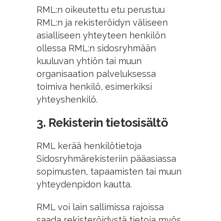
RML:n oikeutettu etu perustuu
RML:n ja rekisteröidyn väliseen
asialliseen yhteyteen henkilön
ollessa RML:n sidosryhmään
kuuluvan yhtiön tai muun
organisaation palveluksessa
toimiva henkilö, esimerkiksi
yhteyshenkilö.
3. Rekisterin tietosisältö
RML kerää henkilötietoja
Sidosryhmärekisteriin pääasiassa
sopimusten, tapaamisten tai muun
yhteydenpidon kautta.
RML voi lain sallimissa rajoissa
saada rekisteröidystä tietoja myös