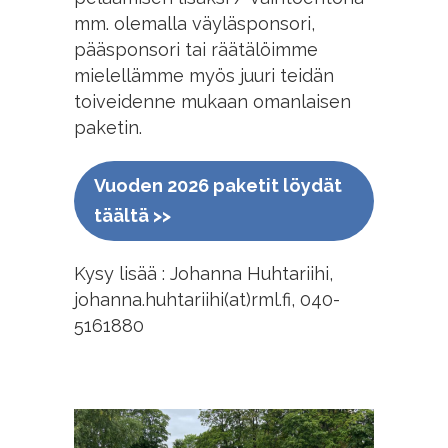
mm. olemalla väyläsponsori,
pääsponsori tai räätälöimme
mielellämme myös juuri teidän
toiveidenne mukaan omanlaisen
paketin.
Vuoden 2026 paketit löydät
täältä >>
Kysy lisää : Johanna Huhtariihi,
johanna.huhtariihi(at)rml.fi, 040-
5161880