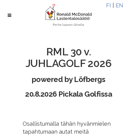
Skip
Skip
FI
|
EN
to
to
Content
navigation
RML 30 v.
JUHLAGOLF 2026
powered by Löfbergs
20.8.2026 Pickala Golfissa
Osallistumalla tähän hyvänmielen
tapahtumaan autat meitä