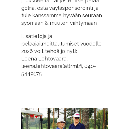
joukkueella. Tai jos et itse pelaa
golfia, osta väyläsponsorointi ja
tule kanssamme hyvään seuraan
syömään & muuten viihtymään.
Lisätietoja ja
pelaajailmoittautumiset vuodelle
2026 voit tehdä jo nyt!:
Leena Lehtovaara,
leena.lehtovaara(at)rml.fi, 040-
5449175