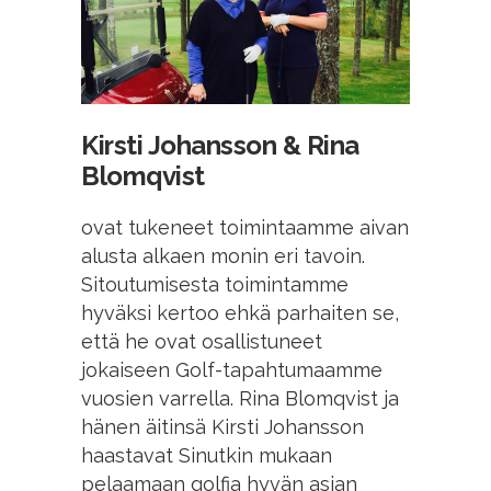
Kirsti Johansson & Rina
Blomqvist
ovat tukeneet toimintaamme aivan
alusta alkaen monin eri tavoin.
Sitoutumisesta toimintamme
hyväksi kertoo ehkä parhaiten se,
että he ovat osallistuneet
jokaiseen Golf-tapahtumaamme
vuosien varrella. Rina Blomqvist ja
hänen äitinsä Kirsti Johansson
haastavat Sinutkin mukaan
pelaamaan golfia hyvän asian