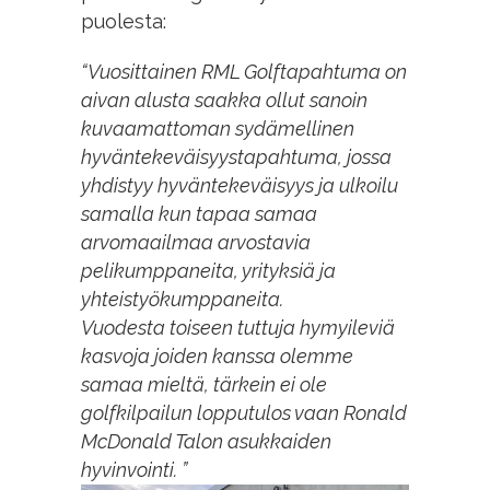
puolesta:
“
Vuosittainen RML Golftapahtuma on
aivan alusta saakka ollut sanoin
kuvaamattoman sydämellinen
hyväntekeväisyystapahtuma, jossa
yhdistyy hyväntekeväisyys ja ulkoilu
samalla kun tapaa samaa
arvomaailmaa arvostavia
pelikumppaneita, yrityksiä ja
yhteistyökumppaneita.
Vuodesta toiseen tuttuja hymyileviä
kasvoja joiden kanssa olemme
samaa mieltä, tärkein ei ole
golfkilpailun lopputulos vaan Ronald
McDonald Talon asukkaiden
hyvinvointi. ”