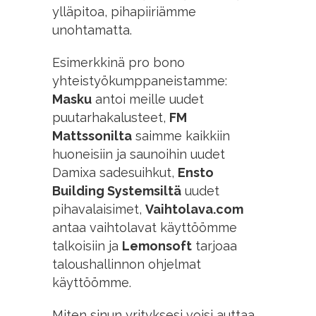
ylläpitoa, pihapiiriämme
unohtamatta.
Esimerkkinä pro bono
yhteistyökumppaneistamme:
Masku
antoi meille uudet
puutarhakalusteet,
FM
Mattssonilta
saimme kaikkiin
huoneisiin ja saunoihin uudet
Damixa sadesuihkut,
Ensto
Building Systemsiltä
uudet
pihavalaisimet,
Vaihtolava.com
antaa vaihtolavat käyttöömme
talkoisiin ja
Lemonsoft
tarjoaa
taloushallinnon ohjelmat
käyttöömme.
Miten sinun yrityksesi voisi auttaa