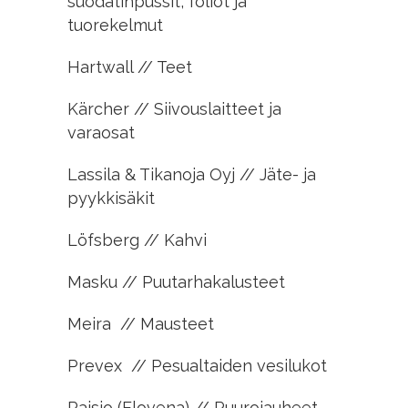
suodatinpussit, foliot ja
tuorekelmut
Hartwall // Teet
Kärcher // Siivouslaitteet ja
varaosat
Lassila & Tikanoja Oyj // Jäte- ja
pyykkisäkit
Löfsberg // Kahvi
Masku // Puutarhakalusteet
Meira // Mausteet
Prevex // Pesualtaiden vesilukot
Raisio (Elovena) // Puurojauheet,