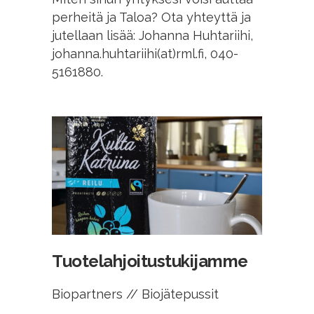
perheitä ja Taloa? Ota yhteyttä ja
jutellaan lisää: Johanna Huhtariihi,
johanna.huhtariihi(at)rml.fi, 040-
5161880.
Tuotelahjoitustukijamme
Biopartners // Biojätepussit