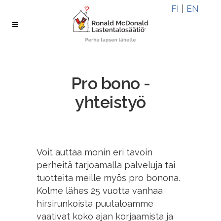
Skip
Skip
FI
|
EN
to
to
Content
navigation
Pro bono -
yhteistyö
Voit auttaa monin eri tavoin
perheitä tarjoamalla palveluja tai
tuotteita meille myös pro bonona.
Kolme lähes 25 vuotta vanhaa
hirsirunkoista puutaloamme
vaativat koko ajan korjaamista ja