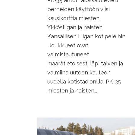
PK-35 antoi Talossa olevien
perheiden käyttöön viisi
kausikorttia miesten
Ykkösliigan ja naisten
Kansallisen Liigan kotipeleihin.
Joukkueet ovat
valmistautuneet
määrätietoisesti läpi talven ja
valmiina uuteen kauteen
uudella kotistadionilla. PK-35
miesten ja naisten...