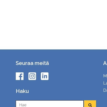
Seuraa meitä
A
M
L
D
Haku