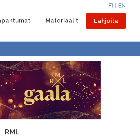
FI
|
EN
apahtumat
Materiaalit
Lahjoita
RML