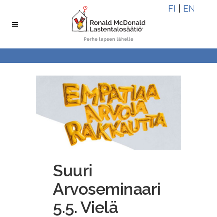
Skip
Skip
FI
|
EN
to
to
Content
navigation
Suuri
Arvoseminaari
5.5. Vielä